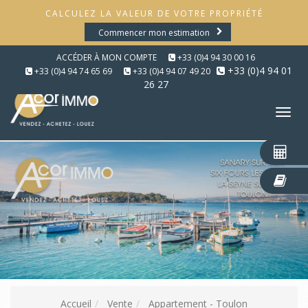
CALCULEZ LA VALEUR DE VOTRE PROPRIÉTÉ
Commencer mon estimation
ACCÉDER À MON COMPTE
+33 (0)4 94 30 00 16
+33 (0)4 94 01
+33 (0)4 94 74 65 69
+33 (0)4 94 07 49 20
26 27
Tog
nav
Accueil
Vente
Appartement - Toulon