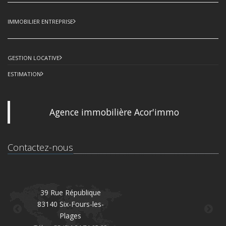
IMMOBILIER ENTREPRISE
GESTION LOCATIVE
ESTIMATION
Agence immobilière Acor'immo
Contactez-nous
39 Rue République
83140 Six-Fours-les-
8
Plages
Té