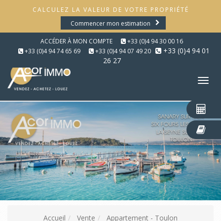
CALCULEZ LA VALEUR DE VOTRE PROPRIÉTÉ
Commencer mon estimation
ACCÉDER À MON COMPTE
+33 (0)4 94 30 00 16
+33 (0)4 94 01
+33 (0)4 94 74 65 69
+33 (0)4 94 07 49 20
26 27
Tog
nav
Accueil
Vente
Appartement - Toulon