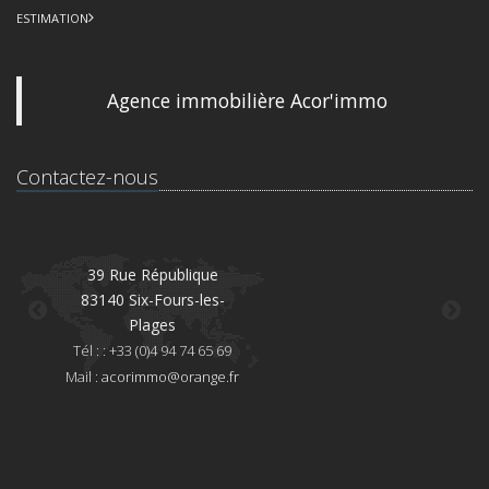
ESTIMATION
Agence immobilière Acor'immo
Contactez-nous
39 Rue République
83140 Six-Fours-les-
8
Plages
Té
Tél : : +33 (0)4 94 74 65 69
Mai
Mail :
acorimmo@orange.fr