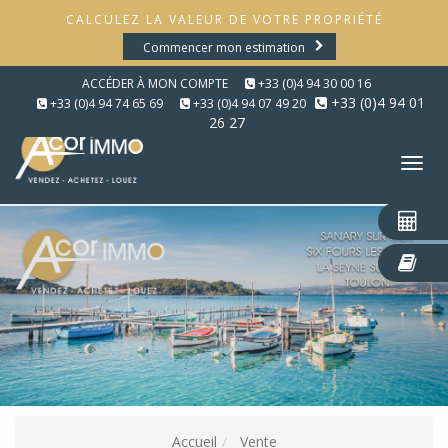
CALCULEZ LA VALEUR DE VOTRE PROPRIÉTÉ
Commencer mon estimation
ACCÉDER À MON COMPTE
+33 (0)4 94 30 00 16
+33 (0)4 94 01
+33 (0)4 94 74 65 69
+33 (0)4 94 07 49 20
26 27
Tog
nav
Accueil
Vente