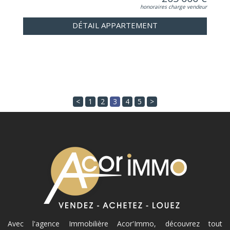
honoraires charge vendeur
DÉTAIL APPARTEMENT
<
1
2
3
4
5
>
Avec l'agence Immobilière Acor'Immo, découvrez tout