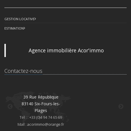
GESTION LOCATIVE
ESTIMATION
Agence immobilière Acor'immo
Contactez-nous
39 Rue République
83140 Six-Fours-les-
8
Plages
Té
Tél : : +33 (0)4 94 74 65 69
Mai
Mail :
acorimmo@orange.fr