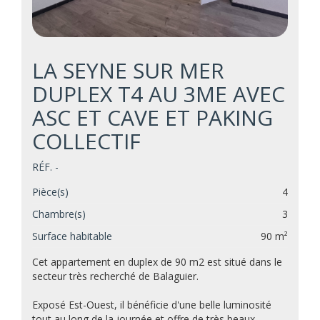
LA SEYNE SUR MER
DUPLEX T4 AU 3ME AVEC
ASC ET CAVE ET PAKING
COLLECTIF
RÉF. -
Pièce(s)
4
Chambre(s)
3
Surface habitable
90 m²
Cet appartement en duplex de 90 m2 est situé dans le
secteur très recherché de Balaguier.
Exposé Est-Ouest, il bénéficie d'une belle luminosité
tout au long de la journée et offre de très beaux