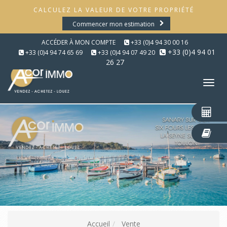
CALCULEZ LA VALEUR DE VOTRE PROPRIÉTÉ
Commencer mon estimation
ACCÉDER À MON COMPTE
+33 (0)4 94 30 00 16
+33 (0)4 94 01
+33 (0)4 94 74 65 69
+33 (0)4 94 07 49 20
26 27
Tog
nav
Accueil
Vente