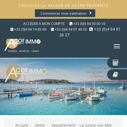
CALCULEZ LA VALEUR DE VOTRE PROPRIÉTÉ
Commencer mon estimation
ACCÉDER À MON COMPTE
+33 (0)4 94 30 00 16
+33 (0)4 94 01
+33 (0)4 94 74 65 69
+33 (0)4 94 07 49 20
26 27
Tog
nav
Accueil
Vente
Appartement - La Seyne-sur-Mer