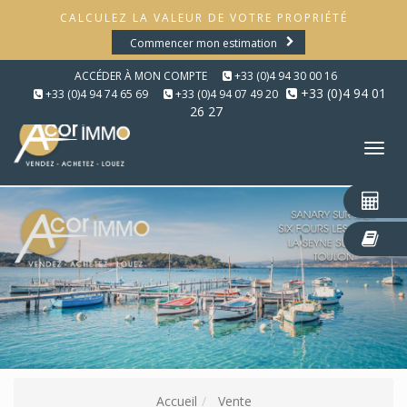
CALCULEZ LA VALEUR DE VOTRE PROPRIÉTÉ
Commencer mon estimation
ACCÉDER À MON COMPTE
+33 (0)4 94 30 00 16
+33 (0)4 94 01
+33 (0)4 94 74 65 69
+33 (0)4 94 07 49 20
26 27
Tog
nav
Accueil
Vente