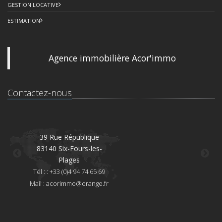
GESTION LOCATIVE
ESTIMATION
Agence immobilière Acor'immo
Contactez-nous
39 Rue République
83140 Six-Fours-les-
8
Plages
Té
Tél : : +33 (0)4 94 74 65 69
Mai
Mail :
acorimmo@orange.fr