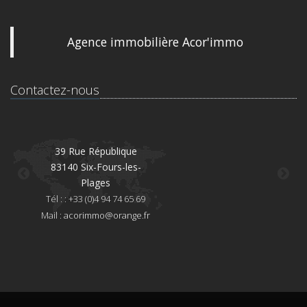
Agence immobilière Acor'immo
Contactez-nous
39 Rue République
83140 Six-Fours-les-
8
Plages
Té
Tél : : +33 (0)4 94 74 65 69
Mai
Mail :
acorimmo@orange.fr