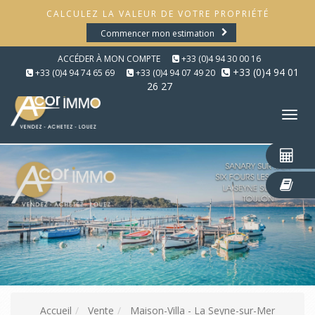
CALCULEZ LA VALEUR DE VOTRE PROPRIÉTÉ
Commencer mon estimation
ACCÉDER À MON COMPTE
+33 (0)4 94 30 00 16
+33 (0)4 94 01
+33 (0)4 94 74 65 69
+33 (0)4 94 07 49 20
26 27
Tog
nav
Accueil
Vente
Maison-Villa - La Seyne-sur-Mer