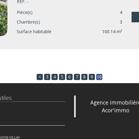
RÉF. -
Pièce(s)
4
Chambre(s)
3
Surface habitable
100.14 m²
<
3
4
5
6
7
8
9
10
tiles
Agence immobilièr
Acor'immo
9 bis, Rue 
83500 La S
Tél : +33 (0
ISON VILLA