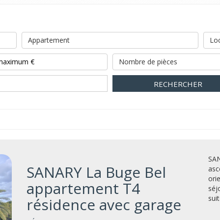
Appartement
Loc
Nombre de pièces
RECHERCHER
SAN
SANARY La Buge Bel
asc
ori
appartement T4
séj
suit
résidence avec garage