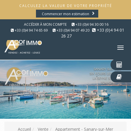
CALCULEZ LA VALEUR DE VOTRE PROPRIÉTÉ
Commencer mon estimation
ACCÉDER À MON COMPTE
+33 (0)4 94 30 00 16
+33 (0)4 94 01
+33 (0)4 94 74 65 69
+33 (0)4 94 07 49 20
26 27
Tog
nav
Accueil
Vente
Appartement - Sanary-sur-Mer