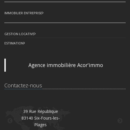
IMMOBILIER ENTREPRISE
GESTION LOCATIVE
ESTIMATION
Agence immobilière Acor'immo
Contactez-nous
39 Rue République
83140 Six-Fours-les-
8
Plages
Té