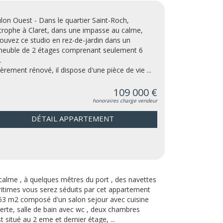
lon Ouest - Dans le quartier Saint-Roch,
itrophe à Claret, dans une impasse au calme,
rouvez ce studio en rez-de-jardin dans un
euble de 2 étages comprenant seulement 6
.
ièrement rénové, il dispose d'une pièce de vie ...
109 000 €
honoraires charge vendeur
DÉTAIL APPARTEMENT
calme , à quelques mêtres du port , des navettes
itimes vous serez séduits par cet appartement
53 m2 composé d'un salon sejour avec cuisine
erte, salle de bain avec wc , deux chambres
st situé au 2 eme et dernier étage, ...