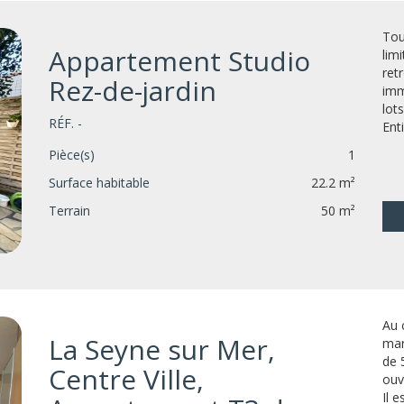
Tou
Appartement Studio
lim
ret
Rez-de-jardin
imm
lots
RÉF. -
Ent
Pièce(s)
1
Surface habitable
22.2 m²
Terrain
50 m²
Au 
La Seyne sur Mer,
mar
de 
Centre Ville,
ouv
Il e