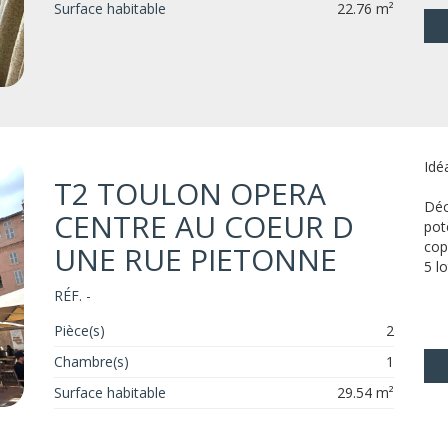
Surface habitable
22.76 m²
Idé
T2 TOULON OPERA
Déc
CENTRE AU COEUR D
pot
cop
UNE RUE PIETONNE
5 l
RÉF. -
Pièce(s)
2
Chambre(s)
1
Surface habitable
29.54 m²