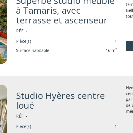
Superbe studio meublé
ter
à Tamaris, avec
Bel
tou
terrasse et ascenseur
RÉF. -
Pièce(s)
1
Surface habitable
16 m²
Hyè
Studio Hyères centre
cen
par
loué
de 
mén
RÉF. -
Pièce(s)
1