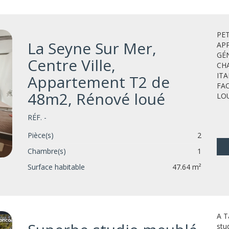
PET
La Seyne Sur Mer,
AP
GÉN
Centre Ville,
CH
ITA
Appartement T2 de
FAC
48m2, Rénové loué
LOU
RÉF. -
Pièce(s)
2
Chambre(s)
1
Surface habitable
47.64 m²
A T
stu