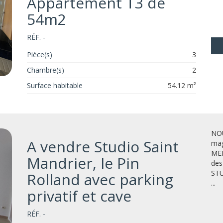
Appartement T3 de
54m2
RÉF. -
Pièce(s)
3
Chambre(s)
2
Surface habitable
54.12 m²
NOU
A vendre Studio Saint
mag
MER
Mandrier, le Pin
des
STU
Rolland avec parking
...
privatif et cave
RÉF. -