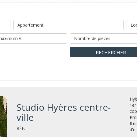
Appartement
Loc
Nombre de pièces
RECHERCHER
Hyè
Studio Hyères centre-
1er
cop
ville
Pro
Il 
RÉF. -
d'ea