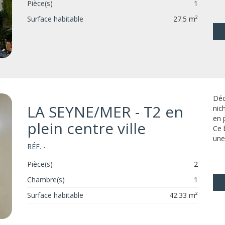
Pièce(s)
1
Surface habitable
27.5 m²
Déc
LA SEYNE/MER - T2 en
nic
en 
plein centre ville
Ce 
une
RÉF. -
Pièce(s)
2
Chambre(s)
1
Surface habitable
42.33 m²