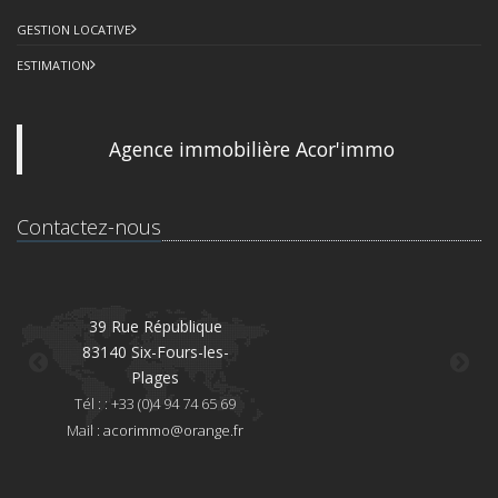
GESTION LOCATIVE
ESTIMATION
Agence immobilière Acor'immo
Contactez-nous
39 Rue République
83140 Six-Fours-les-
8
Plages
Té
Tél : : +33 (0)4 94 74 65 69
Mai
Mail :
acorimmo@orange.fr