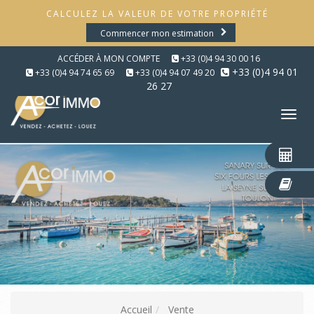
CALCULEZ LA VALEUR DE VOTRE PROPRIÉTÉ
Commencer mon estimation
ACCÉDER À MON COMPTE
+33 (0)4 94 30 00 16
+33 (0)4 94 01
+33 (0)4 94 74 65 69
+33 (0)4 94 07 49 20
26 27
Tog
nav
Accueil
Vente