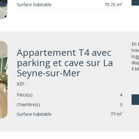
Surface habitable
75.72 m²
En 
Appartement T4 avec
tra
log
parking et cave sur La
dis
Il b
Seyne-sur-Mer
RÉF. -
Pièce(s)
4
Chambre(s)
3
Surface habitable
77 m²