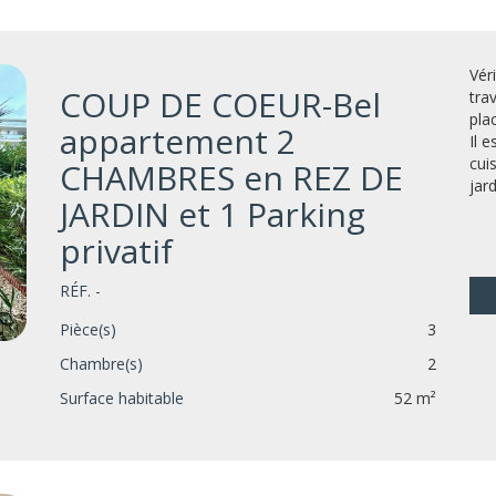
Vér
COUP DE COEUR-Bel
tra
pla
appartement 2
Il 
cui
CHAMBRES en REZ DE
jard
JARDIN et 1 Parking
privatif
RÉF. -
Pièce(s)
3
Chambre(s)
2
Surface habitable
52 m²