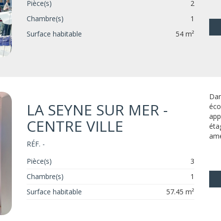
Pièce(s)
2
Chambre(s)
1
Surface habitable
54 m²
Dan
LA SEYNE SUR MER -
éco
app
CENTRE VILLE
éta
amé
RÉF. -
Pièce(s)
3
Chambre(s)
1
Surface habitable
57.45 m²