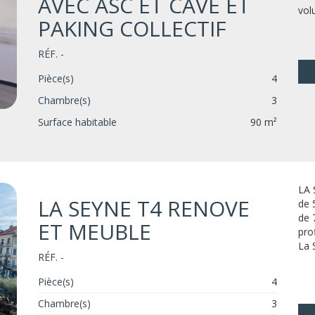
AVEC ASC ET CAVE ET
vol
PAKING COLLECTIF
RÉF. -
Pièce(s)
4
Chambre(s)
3
Surface habitable
90 m²
LA 
LA SEYNE T4 RENOVE
de 
de 
ET MEUBLE
pro
La 
RÉF. -
Pièce(s)
4
Chambre(s)
3