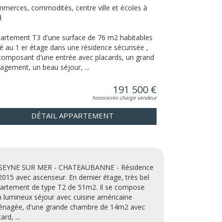
merces, commodités, centre ville et écoles à
d
artement T3 d'une surface de 76 m2 habitables
ué au 1 er étage dans une résidence sécurisée ,
composant d'une entrée avec placards, un grand
agement, un beau séjour, ...
191 500 €
honoraires charge vendeur
DÉTAIL APPARTEMENT
SEYNE SUR MER - CHATEAUBANNE - Résidence
2015 avec ascenseur. En dernier étage, très bel
artement de type T2 de 51m2. Il se compose
n lumineux séjour avec cuisine américaine
nagée, d'une grande chambre de 14m2 avec
ard, ...