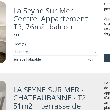
Com
La Seyne Sur Mer,
pie
Centre, Appartement
App
sit
T3, 76m2, balcon
se 
dég
RÉF. -
Pièce(s)
3
Chambre(s)
2
Surface habitable
76 m²
LA 
LA SEYNE SUR MER -
de 
app
CHATEAUBANNE - T2
d'u
amé
51m2 + terrasse de
plac