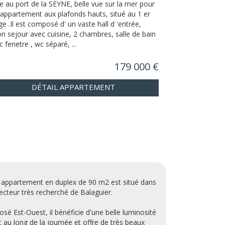
e au port de la SEYNE, belle vue sur la mer pour
 appartement aux plafonds hauts, situé au 1 er
ge .Il est composé d' un vaste hall d 'entrée,
on sejour avec cuisine, 2 chambres, salle de bain
c fenetre , wc séparé, ...
179 000 €
DÉTAIL APPARTEMENT
 appartement en duplex de 90 m2 est situé dans
secteur très recherché de Balaguier.
osé Est-Ouest, il bénéficie d'une belle luminosité
t au long de la journée et offre de très beaux