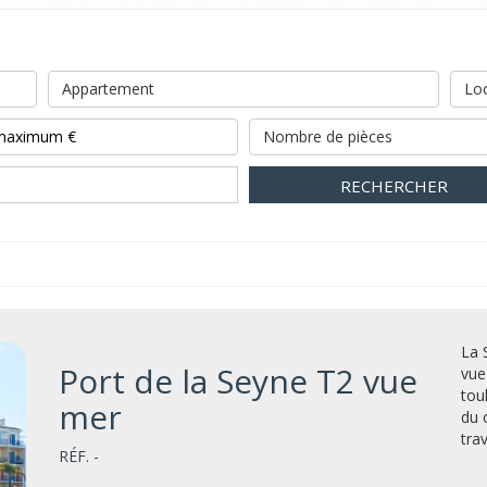
Appartement
Loc
Nombre de pièces
RECHERCHER
La 
Port de la Seyne T2 vue
vue
tou
mer
du 
tra
RÉF. -