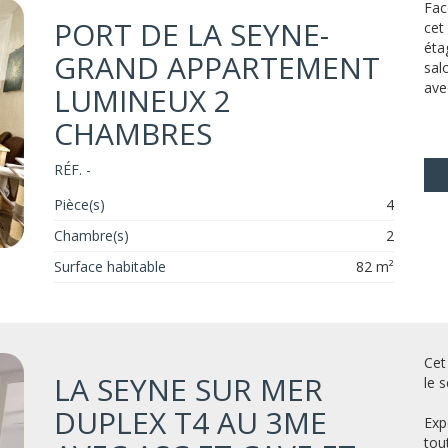
Fac
PORT DE LA SEYNE-
cet
éta
GRAND APPARTEMENT
sal
ave
LUMINEUX 2
CHAMBRES
RÉF. -
Pièce(s)
4
Chambre(s)
2
Surface habitable
82 m²
Cet
LA SEYNE SUR MER
le 
DUPLEX T4 AU 3ME
Exp
tou