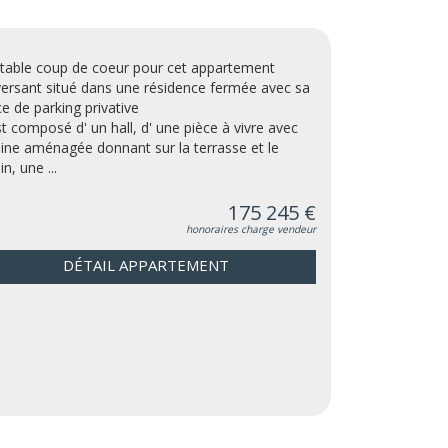
itable coup de coeur pour cet appartement
versant situé dans une résidence fermée avec sa
ce de parking privative
est composé d' un hall, d' une pièce à vivre avec
sine aménagée donnant sur la terrasse et le
in, une ...
175 245 €
honoraires charge vendeur
DÉTAIL APPARTEMENT