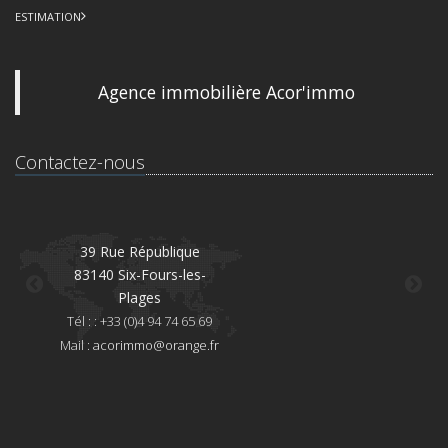
ESTIMATION
Agence immobilière Acor'immo
Contactez-nous
39 Rue République
83140 Six-Fours-les-
8
Plages
Té
Tél : : +33 (0)4 94 74 65 69
Mai
Mail :
acorimmo@orange.fr