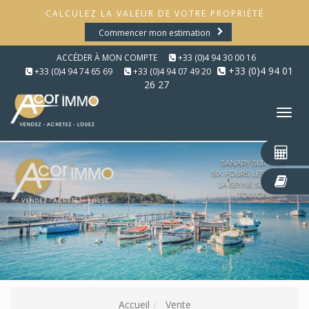
CALCULEZ LA VALEUR DE VOTRE PROPRIÉTÉ
Commencer mon estimation
ACCÉDER À MON COMPTE
+33 (0)4 94 30 00 16
+33 (0)4 94 01
+33 (0)4 94 74 65 69
+33 (0)4 94 07 49 20
26 27
Tog
nav
Accueil
Vente