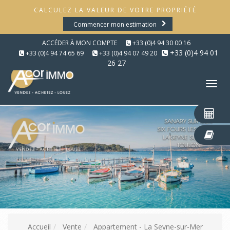
CALCULEZ LA VALEUR DE VOTRE PROPRIÉTÉ
Commencer mon estimation
ACCÉDER À MON COMPTE
+33 (0)4 94 30 00 16
+33 (0)4 94 01
+33 (0)4 94 74 65 69
+33 (0)4 94 07 49 20
26 27
Tog
nav
Accueil
Vente
Appartement - La Seyne-sur-Mer