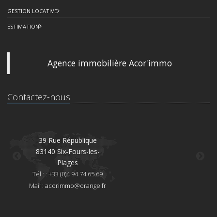
GESTION LOCATIVE
ESTIMATION
Agence immobilière Acor'immo
Contactez-nous
39 Rue République
83140 Six-Fours-les-
8
Plages
Té
Tél : : +33 (0)4 94 74 65 69
Mai
Mail :
acorimmo@orange.fr