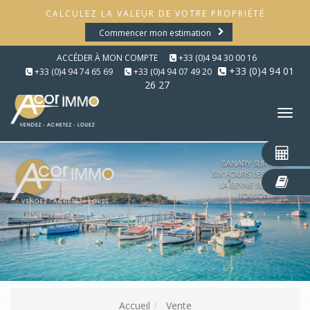
CALCULEZ LA VALEUR DE VOTRE PROPRIÉTÉ
Commencer mon estimation
ACCÉDER À MON COMPTE
+33 (0)4 94 30 00 16
+33 (0)4 94 01
+33 (0)4 94 74 65 69
+33 (0)4 94 07 49 20
26 27
Tog
nav
Accueil
Vente