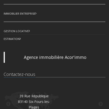
IMMOBILIER ENTREPRISE
GESTION LOCATIVE
ESTIMATION
Agence immobilière Acor'immo
Contactez-nous
39 Rue République
83140 Six-Fours-les-
8
Plages
Té