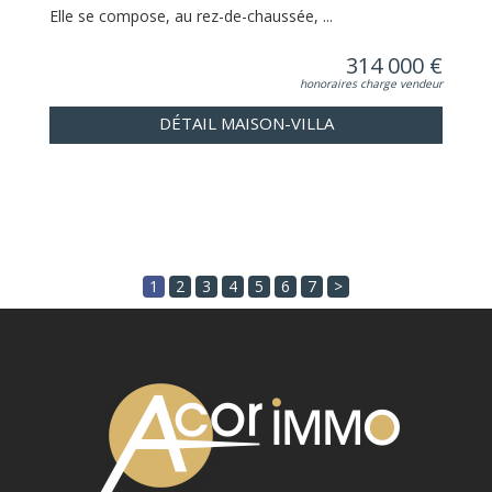
Elle se compose, au rez-de-chaussée, ...
314 000 €
honoraires charge vendeur
DÉTAIL MAISON-VILLA
1
2
3
4
5
6
7
>