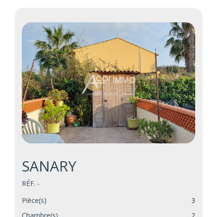
SANARY
RÉF. -
Pièce(s)
3
Chambre(s)
2