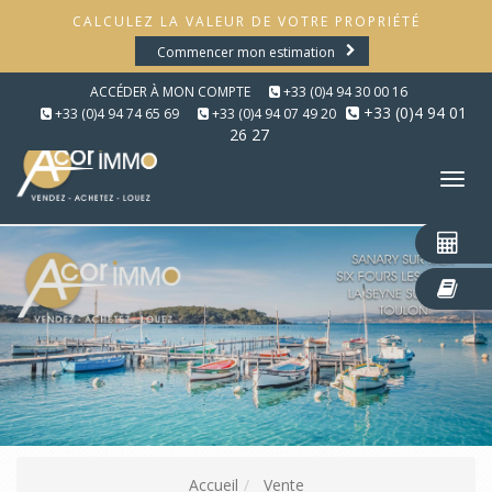
CALCULEZ LA VALEUR DE VOTRE PROPRIÉTÉ
Commencer mon estimation
ACCÉDER À MON COMPTE
+33 (0)4 94 30 00 16
+33 (0)4 94 01
+33 (0)4 94 74 65 69
+33 (0)4 94 07 49 20
26 27
Tog
nav
Accueil
Vente