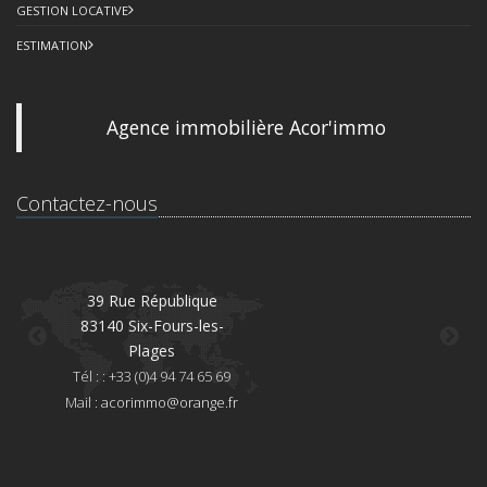
GESTION LOCATIVE
ESTIMATION
Agence immobilière Acor'immo
Contactez-nous
39 Rue République
83140 Six-Fours-les-
8
Plages
Té
Tél : : +33 (0)4 94 74 65 69
Mai
Mail :
acorimmo@orange.fr