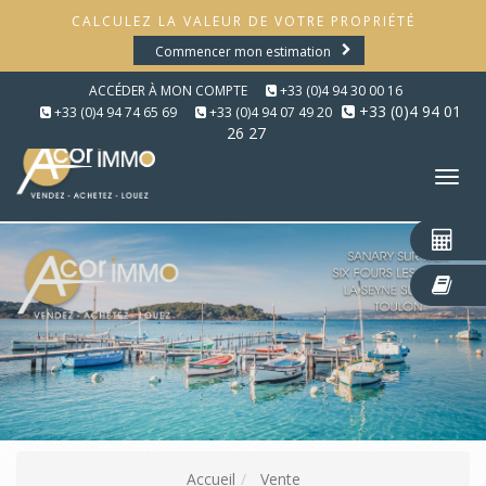
CALCULEZ LA VALEUR DE VOTRE PROPRIÉTÉ
Commencer mon estimation
ACCÉDER À MON COMPTE
+33 (0)4 94 30 00 16
+33 (0)4 94 01
+33 (0)4 94 74 65 69
+33 (0)4 94 07 49 20
26 27
Tog
nav
Accueil
Vente