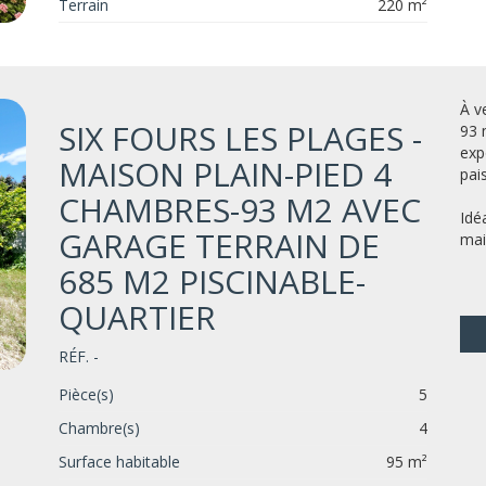
Terrain
220 m²
À v
SIX FOURS LES PLAGES -
93 
exp
MAISON PLAIN-PIED 4
pais
CHAMBRES-93 M2 AVEC
Idé
GARAGE TERRAIN DE
mai
685 M2 PISCINABLE-
QUARTIER
RÉF. -
Pièce(s)
5
Chambre(s)
4
Surface habitable
95 m²