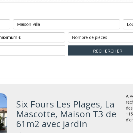
Maison-Villa
Loc
Nombre de pièces
RECHERCHER
A V
Six Fours Les Plages, La
rec
des
Mascotte, Maison T3 de
115
d'e
61m2 avec jardin