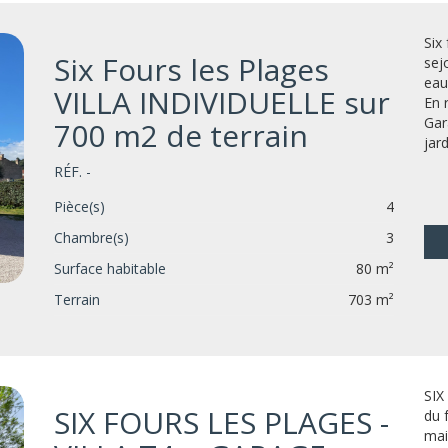
Six
Six Fours les Plages
sej
eau
VILLA INDIVIDUELLE sur
En 
Gar
700 m2 de terrain
jar
RÉF. -
Pièce(s)
4
Chambre(s)
3
Surface habitable
80 m²
Terrain
703 m²
SIX
SIX FOURS LES PLAGES -
du 
mai