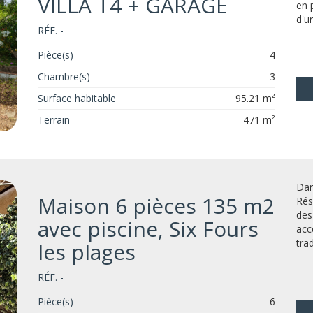
VILLA T4 + GARAGE
en 
d'u
RÉF. -
Pièce(s)
4
Chambre(s)
3
Surface habitable
95.21 m²
Terrain
471 m²
Dan
Maison 6 pièces 135 m2
Rés
des
avec piscine, Six Fours
acc
tra
les plages
RÉF. -
Pièce(s)
6