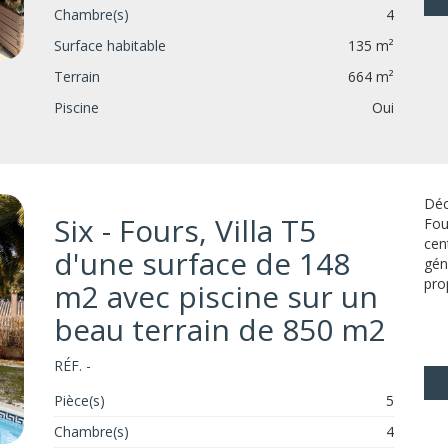
Chambre(s)
4
Surface habitable
135 m²
Terrain
664 m²
Piscine
Oui
Déc
Six - Fours, Villa T5
Fou
cen
d'une surface de 148
gén
pro
m2 avec piscine sur un
beau terrain de 850 m2
RÉF. -
Pièce(s)
5
Chambre(s)
4