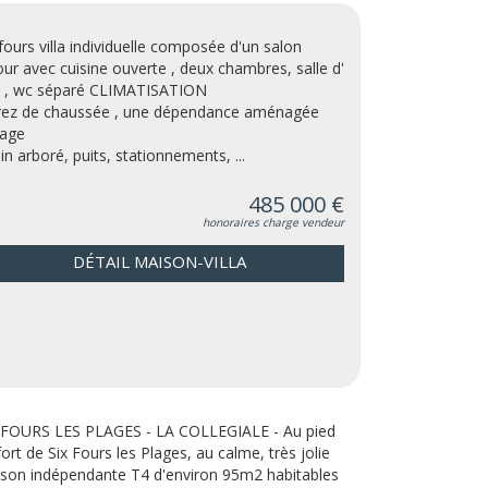
 fours villa individuelle composée d'un salon
our avec cuisine ouverte , deux chambres, salle d'
 , wc séparé CLIMATISATION
rez de chaussée , une dépendance aménagée
age
din arboré, puits, stationnements, ...
485 000 €
honoraires charge vendeur
DÉTAIL MAISON-VILLA
 FOURS LES PLAGES - LA COLLEGIALE - Au pied
fort de Six Fours les Plages, au calme, très jolie
son indépendante T4 d'environ 95m2 habitables