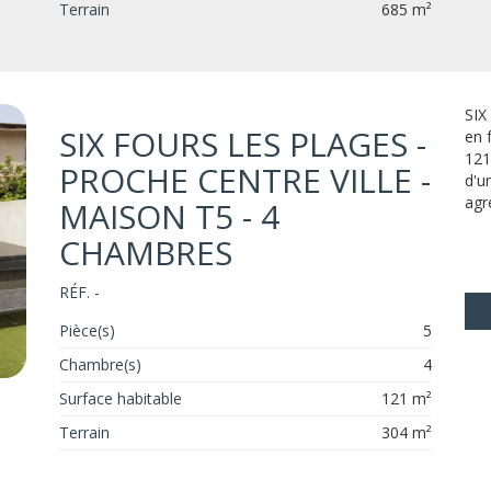
Terrain
685 m²
SIX
SIX FOURS LES PLAGES -
en 
121
PROCHE CENTRE VILLE -
d'u
agré
MAISON T5 - 4
CHAMBRES
RÉF. -
Pièce(s)
5
Chambre(s)
4
Surface habitable
121 m²
Terrain
304 m²