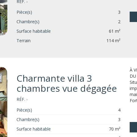
RÉF. -
Pièce(s)
3
Chambre(s)
2
Surface habitable
61 m²
Terrain
114 m²
À 
Charmante villa 3
DU 
Sit
chambres vue dégagée
imp
mai
RÉF. -
Fort
Pièce(s)
4
Chambre(s)
3
Surface habitable
70 m²