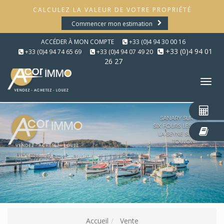
CALCULEZ LA VALEUR DE VOTRE PROPRIÉTÉ
Commencer mon estimation
ACCÉDER À MON COMPTE
+33 (0)4 94 30 00 16
+33 (0)4 94 01
+33 (0)4 94 74 65 69
+33 (0)4 94 07 49 20
26 27
Tog
nav
Accueil
Vente