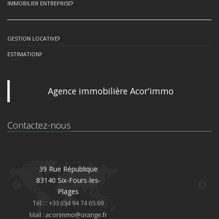
IMMOBILIER ENTREPRISE
GESTION LOCATIVE
ESTIMATION
Agence immobilière Acor'immo
Contactez-nous
39 Rue République
83140 Six-Fours-les-
8
Plages
Té
Tél : : +33 (0)4 94 74 65 69
Mai
Mail :
acorimmo@orange.fr