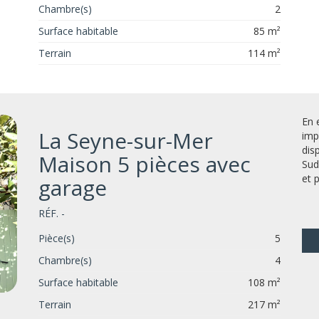
Chambre(s)
2
Surface habitable
85 m²
Terrain
114 m²
En 
La Seyne-sur-Mer
imp
dis
Maison 5 pièces avec
Sud
et 
garage
RÉF. -
Pièce(s)
5
Chambre(s)
4
Surface habitable
108 m²
Terrain
217 m²