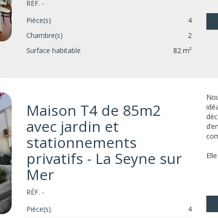
RÉF. -
Pièce(s)
4
Chambre(s)
2
Surface habitable
82 m²
Nou
Maison T4 de 85m2
idé
déc
avec jardin et
d’e
com
stationnements
privatifs - La Seyne sur
Ell
Mer
RÉF. -
Pièce(s)
4