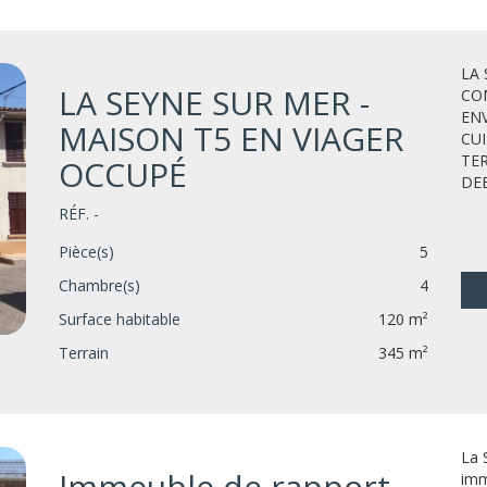
LA 
LA SEYNE SUR MER -
CO
EN
MAISON T5 EN VIAGER
CUI
TER
OCCUPÉ
DEB
RÉF. -
Pièce(s)
5
Chambre(s)
4
Surface habitable
120 m²
Terrain
345 m²
La 
Immeuble de rapport
imm