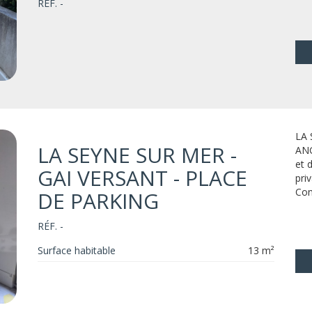
RÉF. -
LA 
LA SEYNE SUR MER -
ANG
et 
GAI VERSANT - PLACE
pri
Con
DE PARKING
RÉF. -
Surface habitable
13 m²