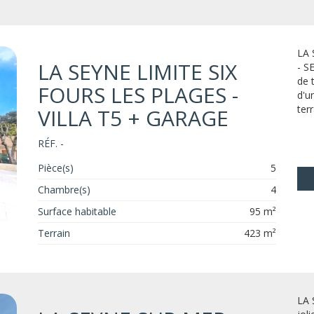
LA 
LA SEYNE LIMITE SIX
- S
de 
FOURS LES PLAGES -
d'u
terr
VILLA T5 + GARAGE
RÉF. -
Pièce(s)
5
Chambre(s)
4
Surface habitable
95 m²
Terrain
423 m²
LA 