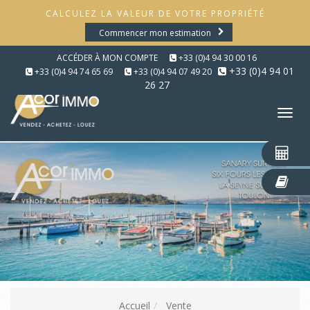
CALCULEZ LA VALEUR DE VOTRE PROPRIÉTÉ
Commencer mon estimation
ACCÉDER À MON COMPTE
+33 (0)4 94 30 00 16
+33 (0)4 94 01
+33 (0)4 94 74 65 69
+33 (0)4 94 07 49 20
26 27
Tog
nav
Accueil
Vente