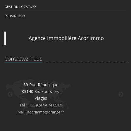
GESTION LOCATIVE
ESTIMATION
Agence immobilière Acor'immo
Contactez-nous
39 Rue République
83140 Six-Fours-les-
8
Plages
Té
Tél : : +33 (0)4 94 74 65 69
Mai
Mail :
acorimmo@orange.fr