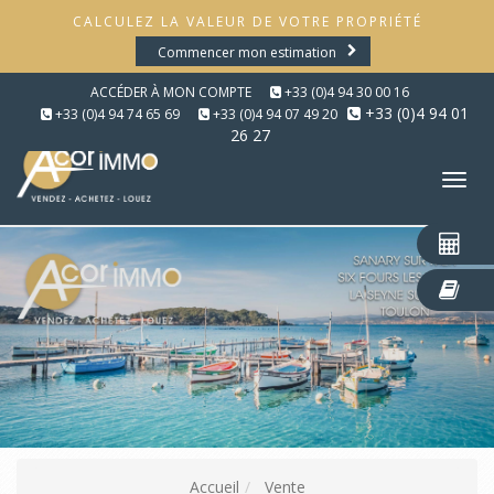
CALCULEZ LA VALEUR DE VOTRE PROPRIÉTÉ
Commencer mon estimation
ACCÉDER À MON COMPTE
+33 (0)4 94 30 00 16
+33 (0)4 94 01
+33 (0)4 94 74 65 69
+33 (0)4 94 07 49 20
26 27
Tog
nav
Accueil
Vente