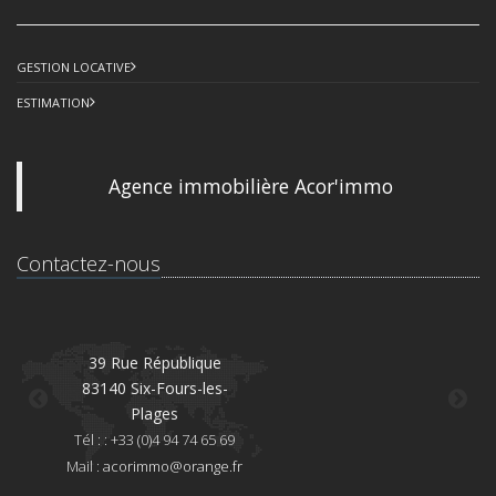
GESTION LOCATIVE
ESTIMATION
Agence immobilière Acor'immo
Contactez-nous
39 Rue République
83140 Six-Fours-les-
8
Plages
Té
Tél : : +33 (0)4 94 74 65 69
Mai
Mail :
acorimmo@orange.fr