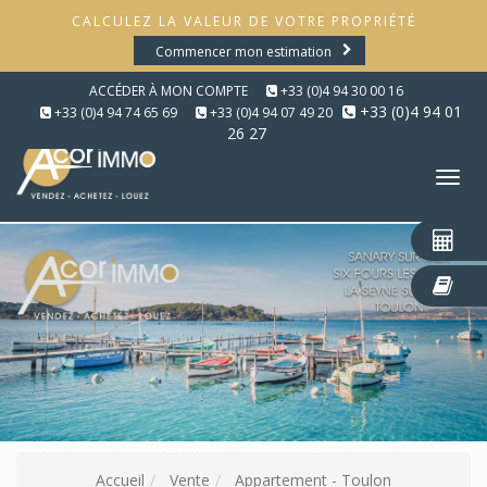
CALCULEZ LA VALEUR DE VOTRE PROPRIÉTÉ
Commencer mon estimation
ACCÉDER À MON COMPTE
+33 (0)4 94 30 00 16
+33 (0)4 94 01
+33 (0)4 94 74 65 69
+33 (0)4 94 07 49 20
26 27
Tog
nav
Accueil
Vente
Appartement - Toulon