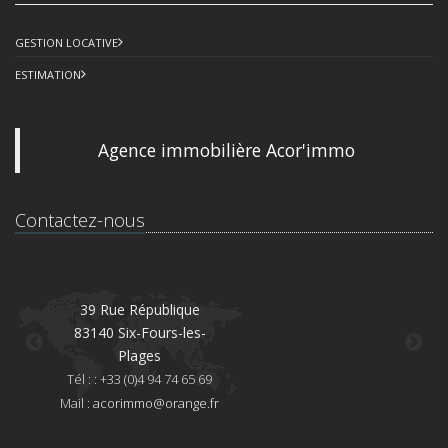
GESTION LOCATIVE
ESTIMATION
Agence immobilière Acor'immo
Contactez-nous
39 Rue République
83140 Six-Fours-les-
8
Plages
Té
Tél : : +33 (0)4 94 74 65 69
Mai
Mail :
acorimmo@orange.fr