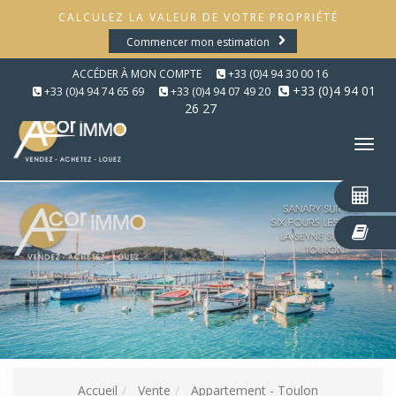
CALCULEZ LA VALEUR DE VOTRE PROPRIÉTÉ
Commencer mon estimation
ACCÉDER À MON COMPTE
+33 (0)4 94 30 00 16
+33 (0)4 94 01
+33 (0)4 94 74 65 69
+33 (0)4 94 07 49 20
26 27
Tog
nav
Accueil
Vente
Appartement - Toulon