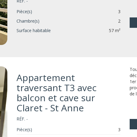
RÉF. -
Pièce(s)
3
Chambre(s)
2
Surface habitable
57 m²
Tou
Appartement
déc
1er
traversant T3 avec
pro
de 
balcon et cave sur
Claret - St Anne
RÉF. -
Pièce(s)
3