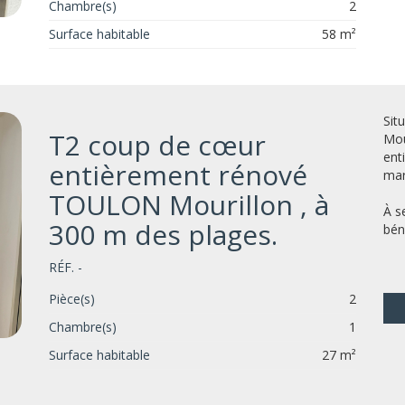
Chambre(s)
2
Surface habitable
58 m²
Sit
T2 coup de cœur
Mou
ent
entièrement rénové
mar
TOULON Mourillon , à
À s
300 m des plages.
béné
RÉF. -
Pièce(s)
2
Chambre(s)
1
Surface habitable
27 m²