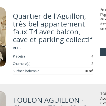
En 
Quartier de l'Aguillon,
l'A
au 
très bel appartement
d'e
un 
faux T4 avec balcon,
cave et parking collectif
RÉF. -
Pièce(s)
4
Chambre(s)
2
Surface habitable
70 m²
TOU
TOULON AGUILLON -
Aco
C'e