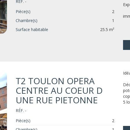
RÉF. -
Ex
Pièce(s)
2
imm
Chambre(s)
1
Surface habitable
25.5 m²
Idé
T2 TOULON OPERA
Déc
CENTRE AU COEUR D
pot
cop
UNE RUE PIETONNE
5 l
RÉF. -
Pièce(s)
2
Chambre(s)
1