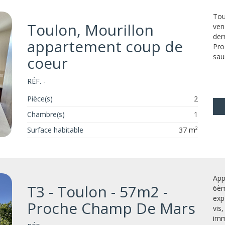
Tou
Toulon, Mourillon
ven
der
appartement coup de
Pro
sau
coeur
RÉF. -
Pièce(s)
2
Chambre(s)
1
Surface habitable
37 m²
App
T3 - Toulon - 57m2 -
6èm
exp
Proche Champ De Mars
vis
imm