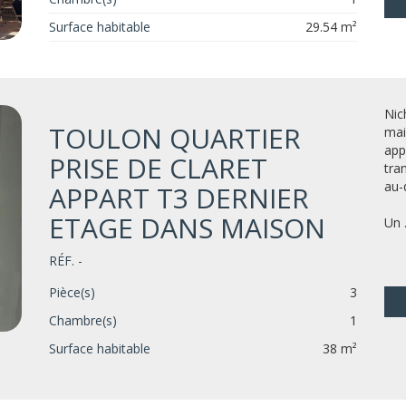
Surface habitable
29.54 m²
Nic
TOULON QUARTIER
mai
app
PRISE DE CLARET
tran
au-
APPART T3 DERNIER
ETAGE DANS MAISON
Un .
RÉF. -
Pièce(s)
3
Chambre(s)
1
Surface habitable
38 m²