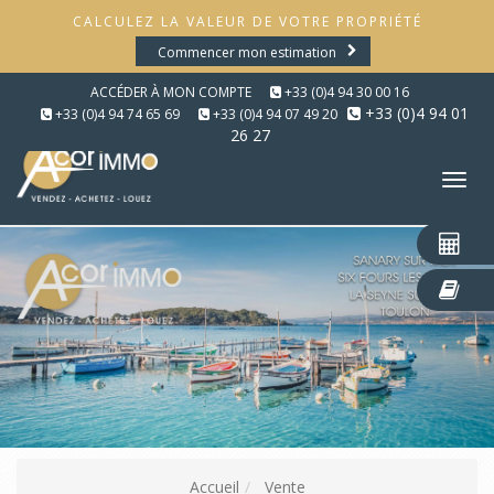
CALCULEZ LA VALEUR DE VOTRE PROPRIÉTÉ
Commencer mon estimation
ACCÉDER À MON COMPTE
+33 (0)4 94 30 00 16
+33 (0)4 94 01
+33 (0)4 94 74 65 69
+33 (0)4 94 07 49 20
26 27
Tog
nav
Accueil
Vente