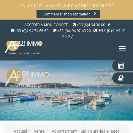
CALCULEZ LA VALEUR DE VOTRE PROPRIÉTÉ
Commencer mon estimation
ACCÉDER À MON COMPTE
+33 (0)4 94 30 00 16
+33 (0)4 94 01
+33 (0)4 94 74 65 69
+33 (0)4 94 07 49 20
26 27
Tog
nav
Accueil
Vente
Appartement - Six-Fours-les-Plages