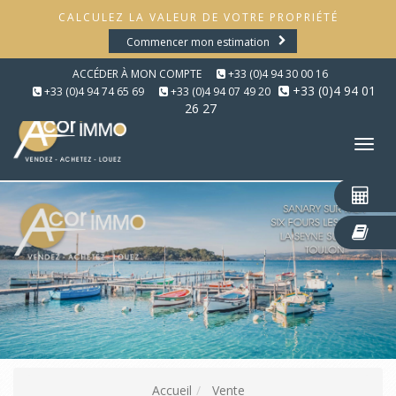
CALCULEZ LA VALEUR DE VOTRE PROPRIÉTÉ
Commencer mon estimation
ACCÉDER À MON COMPTE
+33 (0)4 94 30 00 16
+33 (0)4 94 01
+33 (0)4 94 74 65 69
+33 (0)4 94 07 49 20
26 27
Tog
nav
Accueil
Vente