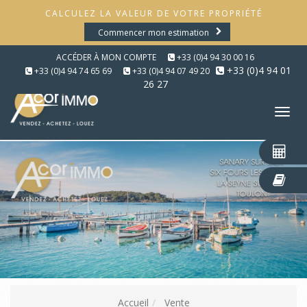
CALCULEZ LA VALEUR DE VOTRE PROPRIÉTÉ
Commencer mon estimation
ACCÉDER À MON COMPTE
+33 (0)4 94 30 00 16
+33 (0)4 94 01
+33 (0)4 94 74 65 69
+33 (0)4 94 07 49 20
26 27
Tog
nav
Accueil
Vente