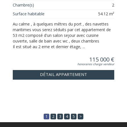
Chambre(s)
2
Surface habitable
54.12 m²
Au calme , à quelques mêtres du port , des navettes
maritimes vous serez séduits par cet appartement de
53 m2 composé d'un salon sejour avec cuisine
ouverte, salle de bain avec wc , deux chambres
Il est situé au 2 eme et dernier étage, ...
115 000 €
honoraires charge vendeur
DÉTAIL APPARTEMENT
1
2
3
4
5
>