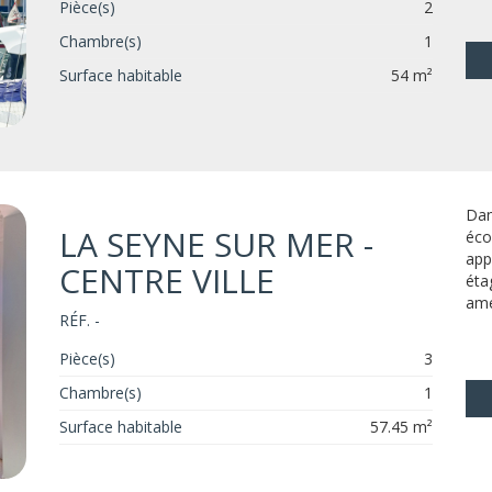
Pièce(s)
2
Chambre(s)
1
Surface habitable
54 m²
Dan
LA SEYNE SUR MER -
éco
app
CENTRE VILLE
éta
amé
RÉF. -
Pièce(s)
3
Chambre(s)
1
Surface habitable
57.45 m²