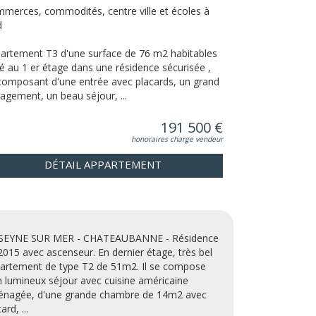
merces, commodités, centre ville et écoles à
d
artement T3 d'une surface de 76 m2 habitables
ué au 1 er étage dans une résidence sécurisée ,
composant d'une entrée avec placards, un grand
agement, un beau séjour, ...
191 500 €
honoraires charge vendeur
DÉTAIL APPARTEMENT
SEYNE SUR MER - CHATEAUBANNE - Résidence
2015 avec ascenseur. En dernier étage, très bel
artement de type T2 de 51m2. Il se compose
n lumineux séjour avec cuisine américaine
nagée, d'une grande chambre de 14m2 avec
ard, ...