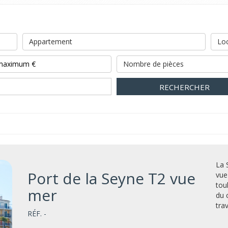
Appartement
Loc
Nombre de pièces
RECHERCHER
La 
Port de la Seyne T2 vue
vue
tou
mer
du 
tra
RÉF. -