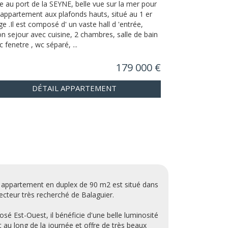
e au port de la SEYNE, belle vue sur la mer pour
 appartement aux plafonds hauts, situé au 1 er
ge .Il est composé d' un vaste hall d 'entrée,
on sejour avec cuisine, 2 chambres, salle de bain
c fenetre , wc séparé, ...
179 000 €
DÉTAIL APPARTEMENT
 appartement en duplex de 90 m2 est situé dans
secteur très recherché de Balaguier.
osé Est-Ouest, il bénéficie d'une belle luminosité
t au long de la journée et offre de très beaux