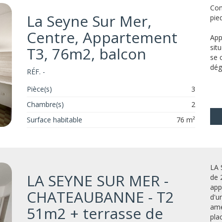
Com
La Seyne Sur Mer,
pie
Centre, Appartement
App
sit
T3, 76m2, balcon
se 
dég
RÉF. -
Pièce(s)
3
Chambre(s)
2
Surface habitable
76 m²
LA 
LA SEYNE SUR MER -
de 
app
CHATEAUBANNE - T2
d'u
amé
51m2 + terrasse de
plac