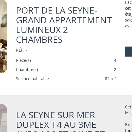
Fac
PORT DE LA SEYNE-
cet
éta
GRAND APPARTEMENT
sal
ave
LUMINEUX 2
CHAMBRES
RÉF. -
Pièce(s)
4
Chambre(s)
2
Surface habitable
82 m²
Cet
LA SEYNE SUR MER
le 
DUPLEX T4 AU 3ME
Exp
tou