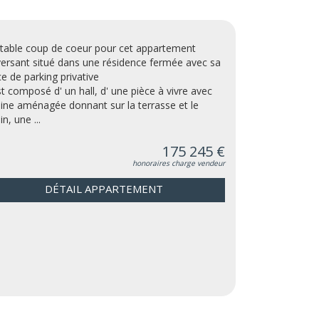
itable coup de coeur pour cet appartement
versant situé dans une résidence fermée avec sa
ce de parking privative
est composé d' un hall, d' une pièce à vivre avec
sine aménagée donnant sur la terrasse et le
in, une ...
175 245 €
honoraires charge vendeur
DÉTAIL APPARTEMENT