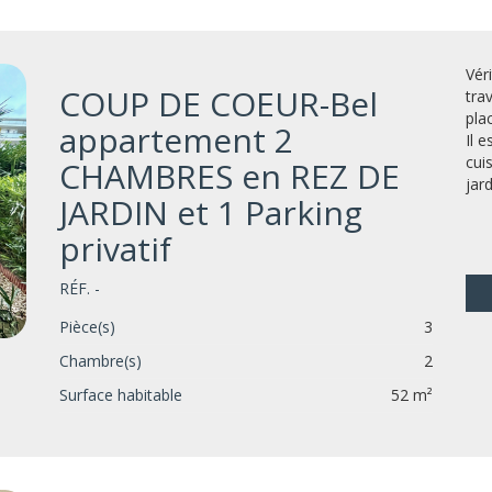
Vér
COUP DE COEUR-Bel
tra
pla
appartement 2
Il 
cui
CHAMBRES en REZ DE
jard
JARDIN et 1 Parking
privatif
RÉF. -
Pièce(s)
3
Chambre(s)
2
Surface habitable
52 m²