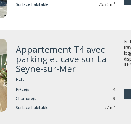
Surface habitable
75.72 m²
En 
Appartement T4 avec
tra
log
parking et cave sur La
dis
Il b
Seyne-sur-Mer
RÉF. -
Pièce(s)
4
Chambre(s)
3
Surface habitable
77 m²