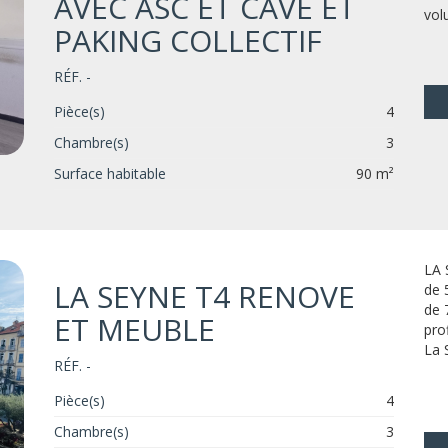
AVEC ASC ET CAVE ET
vol
PAKING COLLECTIF
RÉF. -
Pièce(s)
4
Chambre(s)
3
Surface habitable
90 m²
LA 
LA SEYNE T4 RENOVE
de 
de 
ET MEUBLE
pro
La 
RÉF. -
Pièce(s)
4
Chambre(s)
3