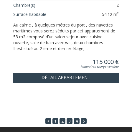
Chambre(s)
2
Surface habitable
54.12 m²
Au calme , à quelques mêtres du port , des navettes
maritimes vous serez séduits par cet appartement de
53 m2 composé d'un salon sejour avec cuisine
ouverte, salle de bain avec wc , deux chambres
Il est situé au 2 eme et dernier étage, ...
115 000 €
honoraires charge vendeur
DÉTAIL APPARTEMENT
<
1
2
3
4
5