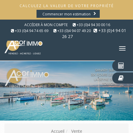
CALCULEZ LA VALEUR DE VOTRE PROPRIÉTÉ
Commencer mon estimation
ACCÉDER À MON COMPTE
+33 (0)4 94 30 00 16
+33 (0)4 94 01
+33 (0)4 94 74 65 69
+33 (0)4 94 07 49 20
26 27
Tog
nav
Accueil
Vente