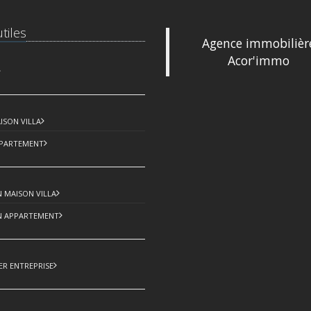
tiles
Agence immobilièr
Acor'immo
9 bis, Rue 
83500 La S
Tél : +33 (0
ISON VILLA
Ema
acorimmo
PPARTEMENT
 MAISON VILLA
N APPARTEMENT
ER ENTREPRISE