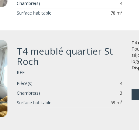
Chambre(s)
4
Surface habitable
78 m²
T4 
T4 meublé quartier St
Tou
séj
Roch
log
Dis
RÉF. -
Pièce(s)
4
Chambre(s)
3
Surface habitable
59 m²