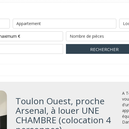
Appartement
Loc
Nombre de pièces
RECHERCHER
A T
Toulon Ouest, proche
vou
d'u
Arsenal, à louer UNE
app
équ
CHAMBRE (colocation 4
Dans