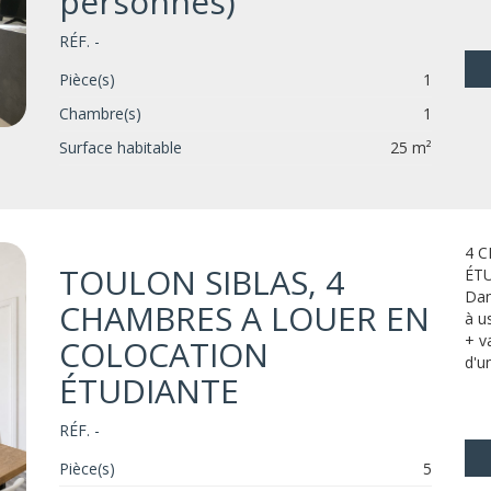
personnes)
RÉF. -
Pièce(s)
1
Chambre(s)
1
Surface habitable
25 m²
4 
TOULON SIBLAS, 4
ÉT
Dan
CHAMBRES A LOUER EN
à u
+ v
COLOCATION
d'un
ÉTUDIANTE
RÉF. -
Pièce(s)
5