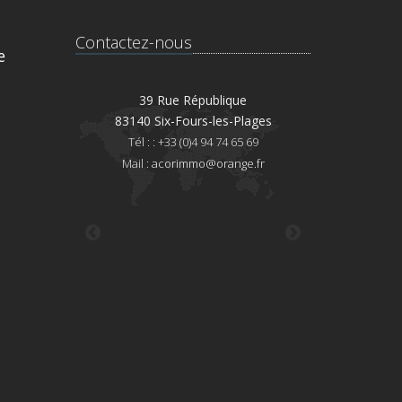
Contactez-nous
e
Amable Lagane
39 Rue République
41 Rue Jean
eyne-sur-Mer
83140 Six-Fours-les-Plages
83110 Sanary
)4 94 30 00 16
Tél : : +33 (0)4 94 74 65 69
Tél : : +33 (0)4 
il :
Mail :
acorimmo@orange.fr
Mail :
acorimmo@
@orange.fr