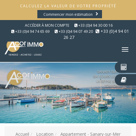
CALCULEZ LA VALEUR DE VOTRE PROPRIÉTÉ
Commencer mon estimation
ACCÉDER À MON COMPTE
+33 (0)4 94 30 00 16
+33 (0)4 94 01
+33 (0)4 94 74 65 69
+33 (0)4 94 07 49 20
26 27
Tog
nav
Accueil
Location
Appartement - Sanary-sur-Mer