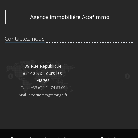
Agence immobilière Acor'immo
Contactez-nous
39 Rue République
83140 Six-Fours-les-
8
Plages
Té
Tél : : +33 (0)4 94 74 65 69
Mai
Mail :
acorimmo@orange.fr