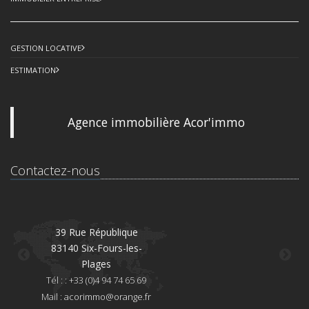
GESTION LOCATIVE
ESTIMATION
Agence immobilière Acor'immo
Contactez-nous
39 Rue République
83140 Six-Fours-les-
8
Plages
Té
Tél : : +33 (0)4 94 74 65 69
Mai
Mail :
acorimmo@orange.fr