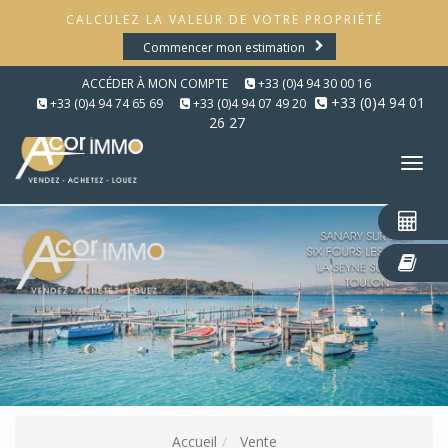
CALCULEZ LA VALEUR DE VOTRE PROPRIÉTÉ
Commencer mon estimation
ACCÉDER À MON COMPTE
+33 (0)4 94 30 00 16
+33 (0)4 94 01
+33 (0)4 94 74 65 69
+33 (0)4 94 07 49 20
26 27
Tog
nav
Accueil
Vente