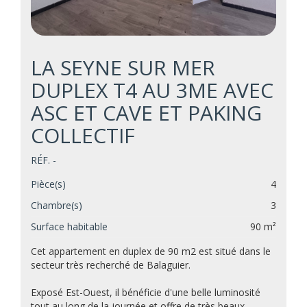
LA SEYNE SUR MER
DUPLEX T4 AU 3ME AVEC
ASC ET CAVE ET PAKING
COLLECTIF
RÉF. -
Pièce(s)
4
Chambre(s)
3
Surface habitable
90 m²
Cet appartement en duplex de 90 m2 est situé dans le
secteur très recherché de Balaguier.
Exposé Est-Ouest, il bénéficie d'une belle luminosité
tout au long de la journée et offre de très beaux