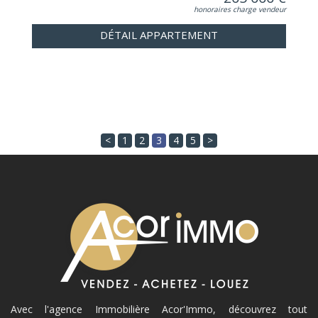
honoraires charge vendeur
DÉTAIL APPARTEMENT
<
1
2
3
4
5
>
Avec l'agence Immobilière Acor'Immo, découvrez tout