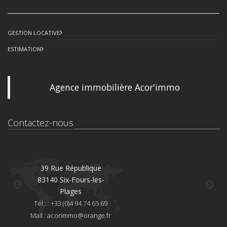
GESTION LOCATIVE
ESTIMATION
Agence immobilière Acor'immo
Contactez-nous
39 Rue République
83140 Six-Fours-les-
8
Plages
Té
Tél : : +33 (0)4 94 74 65 69
Mai
Mail :
acorimmo@orange.fr