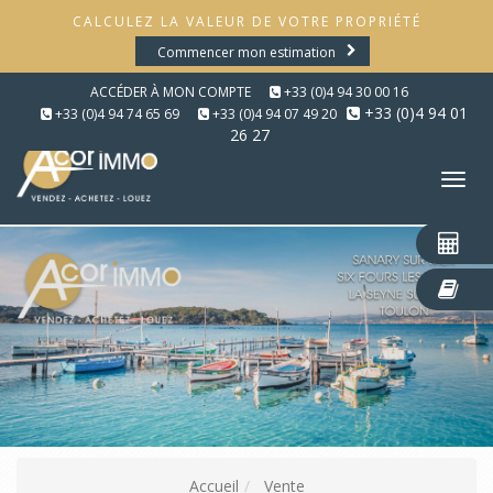
CALCULEZ LA VALEUR DE VOTRE PROPRIÉTÉ
Commencer mon estimation
ACCÉDER À MON COMPTE
+33 (0)4 94 30 00 16
+33 (0)4 94 01
+33 (0)4 94 74 65 69
+33 (0)4 94 07 49 20
26 27
Tog
nav
Accueil
Vente