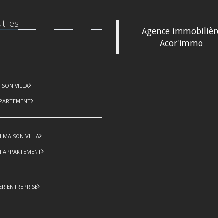
tiles
Agence immobilièr
Acor'immo
9 bis, Rue 
83500 La S
Tél : +33 (0
ISON VILLA
Ema
acorimmo
PPARTEMENT
 MAISON VILLA
N APPARTEMENT
ER ENTREPRISE