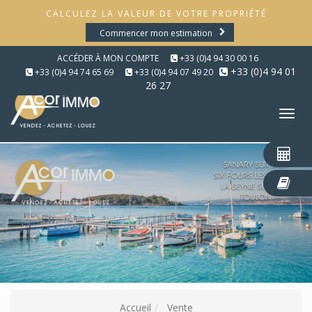
CALCULEZ LA VALEUR DE VOTRE PROPRIÉTÉ
Commencer mon estimation
ACCÉDER À MON COMPTE
+33 (0)4 94 30 00 16
+33 (0)4 94 01
+33 (0)4 94 74 65 69
+33 (0)4 94 07 49 20
26 27
Tog
nav
Accueil
Vente