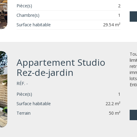
Pièce(s)
2
Chambre(s)
1
Surface habitable
29.54 m²
Tou
Appartement Studio
lim
ret
Rez-de-jardin
imm
lots
RÉF. -
Ent
Pièce(s)
1
Surface habitable
22.2 m²
Terrain
50 m²