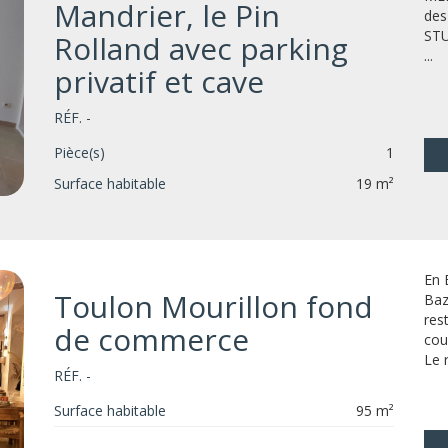
Mandrier, le Pin
des
STU
Rolland avec parking
...
privatif et cave
RÉF. -
Pièce(s)
1
Surface habitable
19 m²
En 
Toulon Mourillon fond
Baz
res
de commerce
cou
Le 
RÉF. -
Surface habitable
95 m²