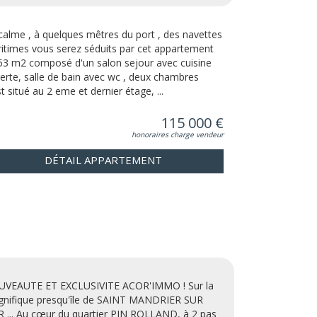
calme , à quelques mêtres du port , des navettes
itimes vous serez séduits par cet appartement
53 m2 composé d'un salon sejour avec cuisine
erte, salle de bain avec wc , deux chambres
st situé au 2 eme et dernier étage, ...
115 000 €
honoraires charge vendeur
DÉTAIL APPARTEMENT
VEAUTE ET EXCLUSIVITE ACOR'IMMO ! Sur la
nifique presqu'île de SAINT MANDRIER SUR
 ... Au cœur du quartier PIN ROLLAND, à 2 pas