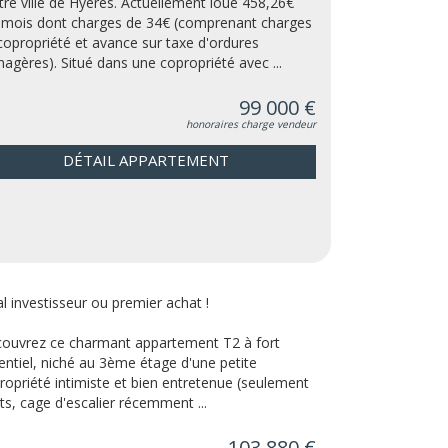
tre ville de Hyères. Actuellement loué 458,26€
 mois dont charges de 34€ (comprenant charges
copropriété et avance sur taxe d'ordures
agères). Situé dans une copropriété avec ...
99 000 €
honoraires charge vendeur
DÉTAIL APPARTEMENT
al investisseur ou premier achat !
ouvrez ce charmant appartement T2 à fort
entiel, niché au 3ème étage d'une petite
ropriété intimiste et bien entretenue (seulement
ots, cage d'escalier récemment ...
103 880 €