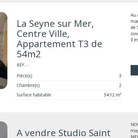
Au 
La Seyne sur Mer,
mar
de 
Centre Ville,
ouv
Il e
Appartement T3 de
54m2
RÉF. -
Pièce(s)
3
Chambre(s)
2
Surface habitable
54.12 m²
NOU
A vendre Studio Saint
mag
MER