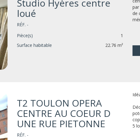
Studio Hyères centre
cen
par
loué
de 
mén
RÉF. -
Pièce(s)
1
Surface habitable
22.76 m²
Idé
T2 TOULON OPERA
Déc
CENTRE AU COEUR D
pot
cop
UNE RUE PIETONNE
5 l
RÉF. -