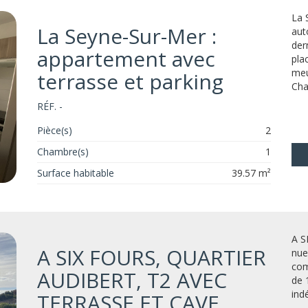
La 
La Seyne-Sur-Mer :
aut
der
appartement avec
pla
meu
terrasse et parking
Cha
RÉF. -
Pièce(s)
2
Chambre(s)
1
Surface habitable
39.57 m²
A S
A SIX FOURS, QUARTIER
nue
com
AUDIBERT, T2 AVEC
de 
ind
TERRASSE ET CAVE