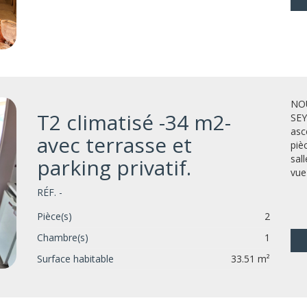
NOU
T2 climatisé -34 m2-
SEY
asc
avec terrasse et
piè
sal
parking privatif.
vue 
RÉF. -
Pièce(s)
2
Chambre(s)
1
Surface habitable
33.51 m²