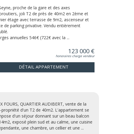
Seyne, proche de la gare et des axes
oroutiers, joli T2 de près de 40m2 en 2ème et
nier étage avec terrasse de 9m2, ascenseur et
ce de parking privative. Vendu entièrement
blé.
rges annuelles 546€ (722€ avec la ...
123 000 €
honoraires charge vendeur
DÉTAIL APPARTEMENT
IX FOURS, QUARTIER AUDIBERT, vente de la
-propriété d'un T2 de 40m2. L'appartement se
pose d'un séjour donnant sur un beau balcon
14m2, exposé plein sud et au calme, une cuisine
épendante, une chambre, un cellier et une ...